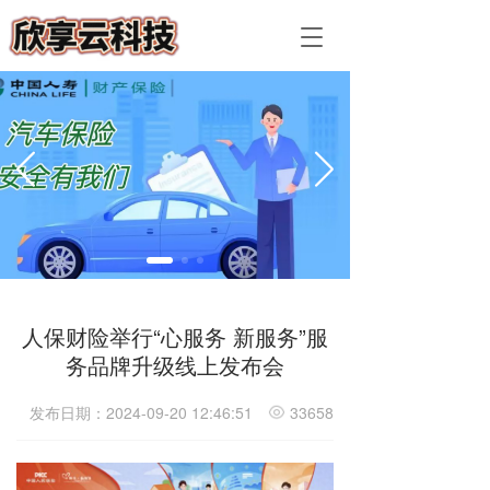
T
T
o
o
g
g
g
g
l
l
e
e
n
n
a
a
v
v
i
i
g
g
a
a
t
t
i
i
人保财险举行“心服务 新服务”服
o
o
务品牌升级线上发布会
n
n
发布日期：2024-09-20 12:46:51
33658